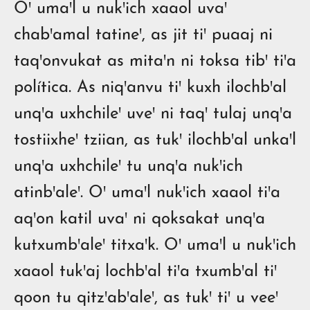
Oꞌ umaꞌl u nukꞌich xaaol uvaꞌ
chabꞌamal tatineꞌ, as jit tiꞌ puaaj ni
taqꞌonvukat as mitaꞌn ni toksa tibꞌ tiꞌa
política. As niqꞌanvu tiꞌ kuxh ilochbꞌal
unqꞌa uxhchileꞌ uveꞌ ni taqꞌ tulaj unqꞌa
tostiixheꞌ tziian, as tukꞌ ilochbꞌal unkaꞌl
unqꞌa uxhchileꞌ tu unqꞌa nukꞌich
atinbꞌaleꞌ. Oꞌ umaꞌl nukꞌich xaaol tiꞌa
aqꞌon katil uvaꞌ ni qoksakat unqꞌa
kutxumbꞌaleꞌ titxaꞌk. Oꞌ umaꞌl u nukꞌich
xaaol tukꞌaj lochbꞌal tiꞌa txumbꞌal tiꞌ
qoon tu qitzꞌabꞌaleꞌ, as tukꞌ tiꞌ u veeꞌ