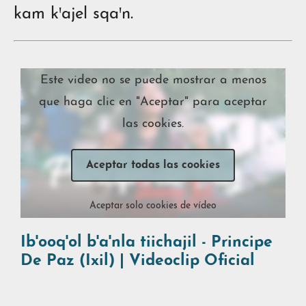
kam kꞌajel sqaꞌn.
Este video no se puede mostrar a menos
que haga clic en "Aceptar" para aceptar
las cookies.
Aceptar todas las cookies
Aceptar solo cookies de vídeo
Ib'ooq'ol b'a'nla tiichajil - Principe
De Paz (Ixil) | Videoclip Oficial