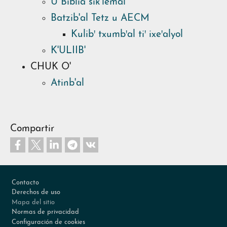
U Biblia sik'lemal
Batzib'al Tetz u AECM
Kulibꞌ txumbꞌal tiꞌ ixeꞌalyol
K'ULIIB'
CHUK O'
Atinb'al
Compartir
Footer
Contacto
Derechos de uso
Mapa del sitio
Normas de privacidad
Configuración de cookies