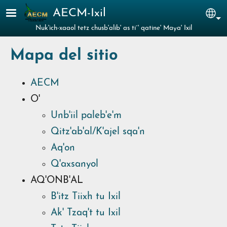
Pasar al contenido principal
AECM-Ixil
Sel
Nuk'ich-xaaol tetz chusb'alib' as ti´' qatine' Maya' Ixil
Mapa del sitio
AECM
O'
Unb'iil paleb'e'm
Qitz'ab'al/K'ajel sqa'n
Aq'on
Q'axsanyol
AQ'ONB'AL
B'itz Tiixh tu Ixil
Ak' Tzaq't tu Ixil