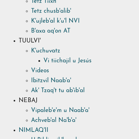
Tetz Tiixh
Tetz chusb'alib'
K'ujleb'al k'u'l NVI
B'axa aq'on AT
TUULVI'
K'uchuvatz
Vi tiichajil u Jesús
Videos
Ibitzvil Naab'a'
Ak' Tzaq't tu ab'ib'al
NEBAJ
Vipaleb'e'm u Naab'a'
Achveb'al Na'b'a'
NIMLAQ'II